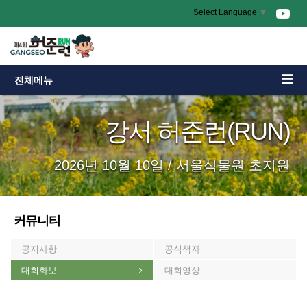
Select Language
▼
전체메뉴
강서 허준런(RUN)
2026년 10월 10일 / 서울식물원 초지원
커뮤니티
공지사항
공식책자
대회화보
대회영상