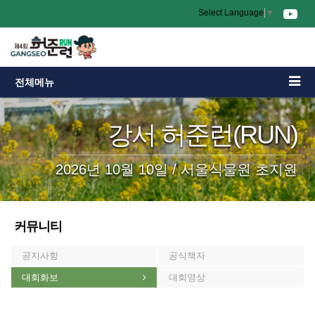
Select Language
▼
전체메뉴
강서 허준런(RUN)
2026년 10월 10일 / 서울식물원 초지원
커뮤니티
공지사항
공식책자
대회화보
대회영상