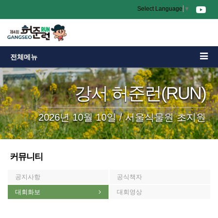
Select Language
▼
전체메뉴
강서 허준런(RUN)
2026년 10월 10일 / 서울식물원 초지원
커뮤니티
공지사항
공식책자
대회화보
대회영상