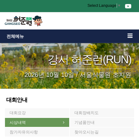
Select Language
▼
전체메뉴
강서 허준런(RUN)
2026년 10월 10일 / 서울식물원 초지원
대회안내
대회요강
대회장배치도
시상내역
기념품안내
참가자유의사항
찾아오시는길