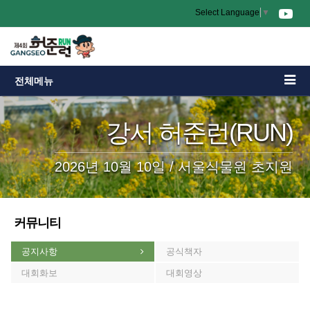
Select Language
▼
전체메뉴
강서 허준런(RUN)
2026년 10월 10일 / 서울식물원 초지원
커뮤니티
공지사항
공식책자
대회화보
대회영상