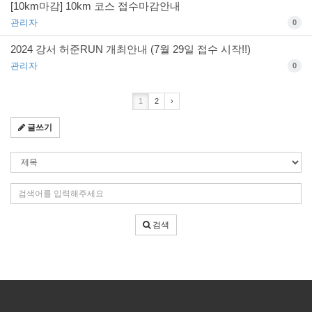
[10km마감] 10km 코스 접수마감안내
관리자
0
2024 강서 허준RUN 개최안내 (7월 29일 접수 시작!!)
관리자
0
1
2
›
글쓰기
검
색
조
검
건
색
어
검색
입
력